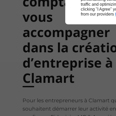
comptable po
traffic and optimizi
clicking "I Agree" 
vous
from our providers
accompagner
dans la créati
d’entreprise à
Clamart
Pour les entrepreneurs à Clamart q
souhaitent démarrer leur activité e