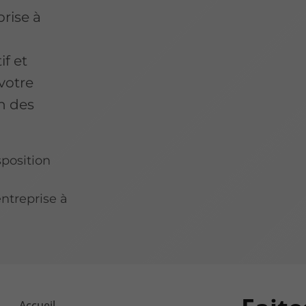
prise à
f et
votre
on des
sposition
ntreprise à
Accueil