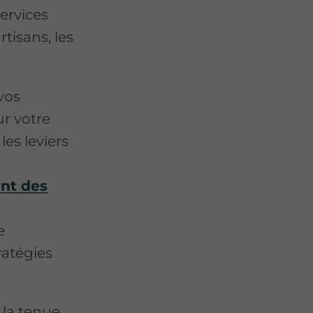
ervices
isans, les
vos
r votre
les leviers
nt des
e
ratégies
la tenue