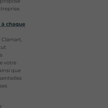
s propose
treprise.
t à chaque
à Clamart,
tut
s
e votre
 ainsi que
sentielles
ases
z