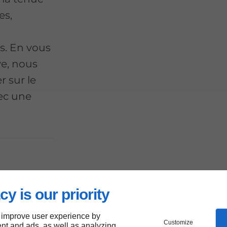
es,
s
es. En vous
e, nous
 sur le
ec une
cy is our priority
 improve user experience by
Customize
nt and ads, as well as analyzing