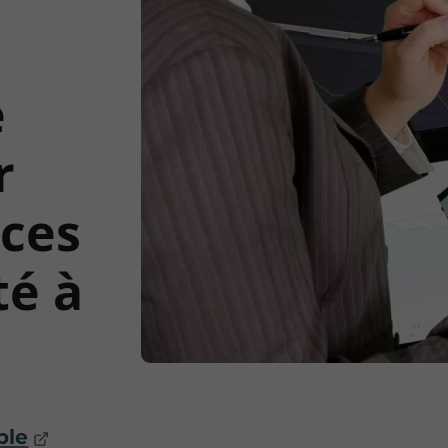
e
r
nces
té à
ble