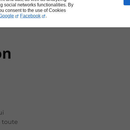
ur
ng social networks functionalities. By
you consent to the use of Cookies
Google
Facebook
.
on
ui
n toute