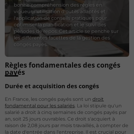
bonne compréhension des règles en
vigueur, l'utilisation d'outils adaptés et
l'application de conseils pratiques pour
optimiser la planification et le suivi des
périodes de repos. Cet article se penche sur
les différentes facettes de la gestion des
congés payés.
Règles fondamentales des congés
payés
Durée et acquisition des congés
En France, les congés payés sont un
droit
fondamental pour les salariés
. La loi stipule qu'un
salarié a droit à cinq semaines de congés payés par
an, soit 25 jours ouvrables. Ce droit s'acquiert à
raison de 2,08 jours par mois travaillés, à compter de
la date d'entrée dans l'entreprise. Il est crucial pour